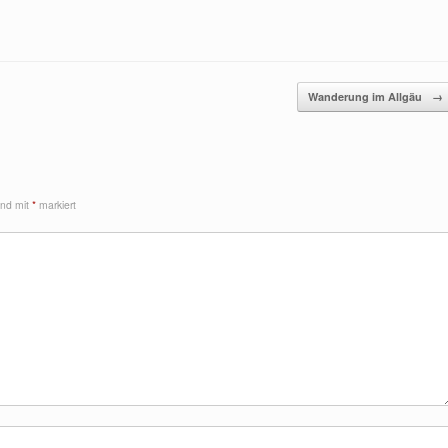
Wanderung im Allgäu
→
sind mit
*
markiert