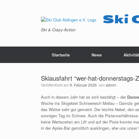
Zum
Inhalt
springen
Ski 
Ski & Crazy-Action
Startseite
News
Aktivitä
Skiausfahrt “wer-hat-donnerstags-Z
Veröffentlicht am
9. Februar 2026
von
admin
Auch in diesem Jahr hat es sich bestätigt – der
Donner
Woche ins Skigebiet Schneereich Mellau – Damüls gefa
das Wetter sehr gut gemeint. Der leichte Nebel, den es
sonnigen Tag im Schnee. Auch die Pistenverhältnisse wa
keine Wartezeiten am Lift und auf der Piste konnte man
in der Après-Bar gemütlich ausklingen, ehe uns unser