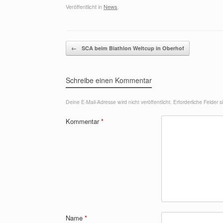
Veröffentlicht in
News
.
Beitragsnavigation
←
SCA beim Biathlon Weltcup in Oberhof
Schreibe einen Kommentar
Deine E-Mail-Adresse wird nicht veröffentlicht.
Erforderliche Felder 
Kommentar
*
Name
*