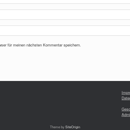
wser für meinen nächsten Kommentar speichern.
Impr
Date
Gesc
Admi
Theme by
SiteOrigin