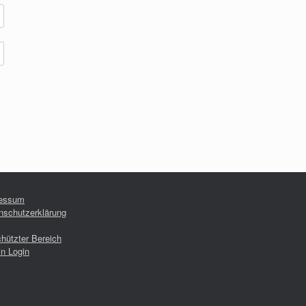
essum
nschutzerklärung
hützter Bereich
n Login