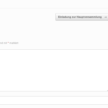
Einladung zur Hauptversammlung
→
sind mit
*
markiert