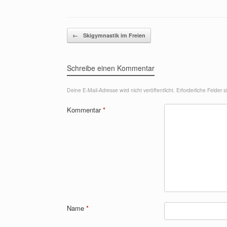
Beitragsnavigation
←
Skigymnastik im Freien
Schreibe einen Kommentar
Deine E-Mail-Adresse wird nicht veröffentlicht.
Erforderliche Felder 
Kommentar
*
Name
*