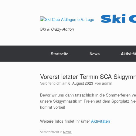
Zum
Inhalt
springen
Ski 
Ski & Crazy-Action
Startseite
News
Aktivitä
Vorerst letzter Termin SCA Skigymn
Veröffentlicht am
6. August 2023
von
admin
Bevor wir uns dann tatsächlich in die Sommerferien v
unsere Skigymnastik im Freien auf dem Sportplatz Nec
kommt vorbei!
Weitere Infos findet ihr unter
Aktivitäten
Veröffentlicht in
News
.