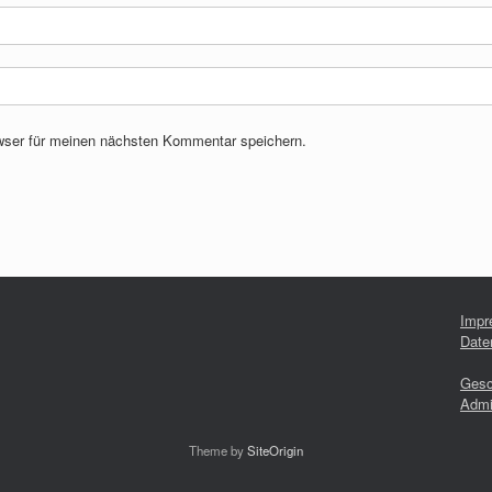
wser für meinen nächsten Kommentar speichern.
Impr
Date
Gesc
Admi
Theme by
SiteOrigin